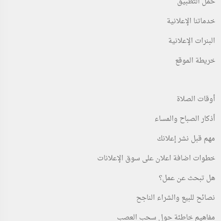
حمل التطبيق
الرياض
مصر
خدماتنا الإعلانية
تم النشر 1 day مضت
تم النشر 1 day مضت
البنرات الإعلانية
عند الاتصال
لا يوجد سعر
خريطة الموقع
أوقات الصلاة
أذكار الصباح والمساء
مهم قبل نشر إعلانك
خدمات
خدمات
خطوات اضافة اعلان على سوق الإعلانات
توظيف رجال ونساء براتب ممتاز جدا
خدمات كروت العمل تدبيل كرت عمل
لسعودين فقط...
سنتين
هل تبحث عن عمل؟
الرياض
الرياض
نصائح للبيع والشراء الناجح
تم النشر 1 day مضت
تم النشر 1 day مضت
مفاهيم خاطئة حول سحب العصب