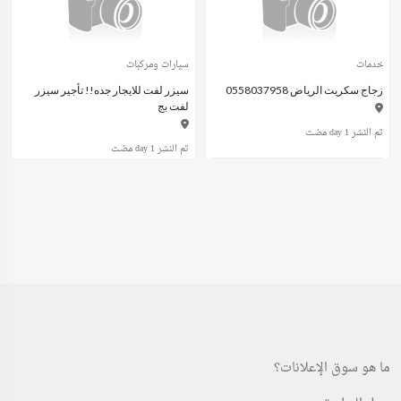
خدمات
سيارات ومركبات
زجاج سكريت الرياض 0558037958
سيزر لفت للايجار جده!! تأجير سيزر
لفت بج
تم النشر 1 day مضت
تم النشر 1 day مضت
عند الاتصال
ريال سعودي600.00
(Fixed)
خدمات
وظائف
ما هو سوق الإعلانات؟
تنظيف واجهات زجاجيه
شركه اليقين لتوريد العماله