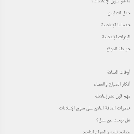
ما هو سوق الإعلانات؟
تنظيف واجهات زجاجيه
شركه اليقين لتوريد العماله
حمل التطبيق
الرياض
مصر
خدماتنا الإعلانية
تم النشر 1 day مضت
تم النشر 1 day مضت
البنرات الإعلانية
عند الاتصال
لا يوجد سعر
خريطة الموقع
أوقات الصلاة
أذكار الصباح والمساء
مهم قبل نشر إعلانك
خدمات
خدمات
خطوات اضافة اعلان على سوق الإعلانات
توظيف رجال ونساء براتب ممتاز جدا
خدمات كروت العمل تدبيل كرت عمل
لسعودين فقط...
سنتين
هل تبحث عن عمل؟
الرياض
الرياض
نصائح للبيع والشراء الناجح