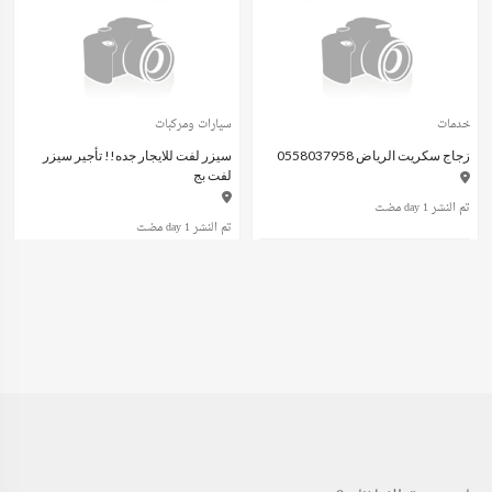
خدمات
سيارات ومركبات
زجاج سكريت الرياض 0558037958
سيزر لفت للايجار جده!! تأجير سيزر
لفت بج
تم النشر 1 day مضت
تم النشر 1 day مضت
عند الاتصال
ريال سعودي600.00
(Fixed)
خدمات
وظائف