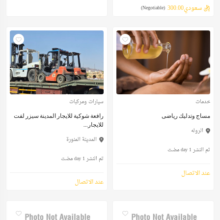
ريال سعودي300.00
(Negotiable)
خدمات
سيارات ومركبات
مساج وتدليك رياضى
رافعة شوكية للايجار المدينة سيزر لفت
للايجار...
الروله
المدينة المنورة
تم النشر 1 day مضت
تم النشر 1 day مضت
عند الاتصال
عند الاتصال