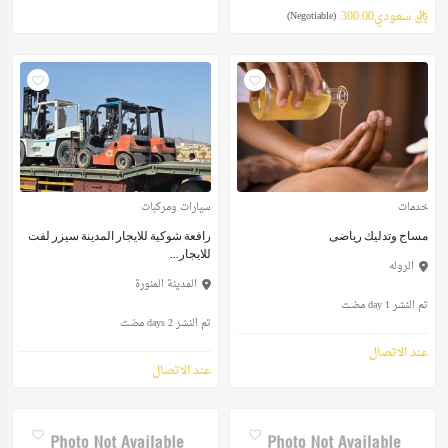
ريال سعودي300.00
(Negotiable)
خدمات
سيارات ومركبات
مساج وتدليك رياضى
رافعة شوكية للايجار المدينة سيزر لفت
للايجار...
الروله
المدينة المنورة
تم النشر 1 day مضت
تم النشر 2 days مضت
عند الاتصال
عند الاتصال