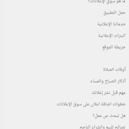
ما هو سوق الإعلانات؟
تنظيف واجهات زجاجيه
شركه اليقين لتوريد العماله
حمل التطبيق
الرياض
مصر
خدماتنا الإعلانية
تم النشر 2 days مضت
تم النشر 2 days مضت
البنرات الإعلانية
عند الاتصال
لا يوجد سعر
خريطة الموقع
أوقات الصلاة
أذكار الصباح والمساء
مهم قبل نشر إعلانك
خدمات
خدمات
خطوات اضافة اعلان على سوق الإعلانات
توظيف رجال ونساء براتب ممتاز جدا
خدمات كروت العمل تدبيل كرت عمل
لسعودين فقط...
سنتين
هل تبحث عن عمل؟
الرياض
الرياض
نصائح للبيع والشراء الناجح