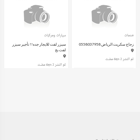
خدمات
سيارات ومركبات
زجاج سكريت الرياض 0558037958
سيزر لفت للايجار جده!! تأجير سيزر
لفت بج
تم النشر 2 days مضت
تم النشر 2 days مضت
عند الاتصال
ريال سعودي600.00
(Fixed)
خدمات
وظائف