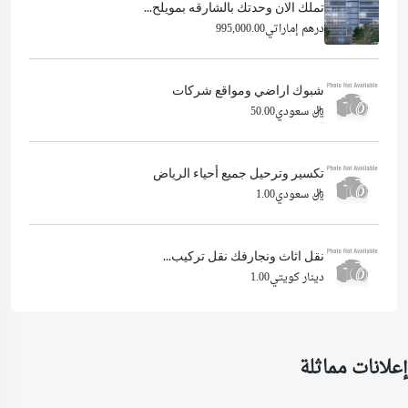
تملك الان وحدتك بالشارقه بمويلح...
درهم إماراتي995,000.00
شبوك اراضي ومواقع شركات
ريال سعودي50.00
تكسير وترحيل جميع أحياء الرياض
ريال سعودي1.00
نقل اثاث ونجارفك نقل تركيب...
دينار كويتي1.00
إعلانات مماثلة