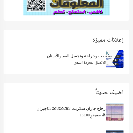
إعلانات مميزة
طب وجراحة وتجميل الفم والأسنان
الاتصال لمعرفة السعر
اضيف حديثاً
زجاج جازان سكريت 0506806283جيزان
ريال سعودي155.00