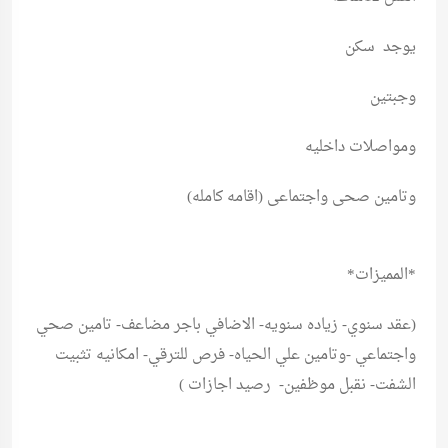
يوجد سكن
وجبتين
ومواصلات داخليه
وتامين صحى واجتماعى (اقامه كامله)
*المميزات*
(عقد سنوي- زياده سنويه- الاضافي باجر مضاعف- تامين صحي
واجتماعي -وتامين علي الحياه- فرص للترقي- امكانيه تثبيت
الشفت- نقبل موظفين- رصيد اجازات )