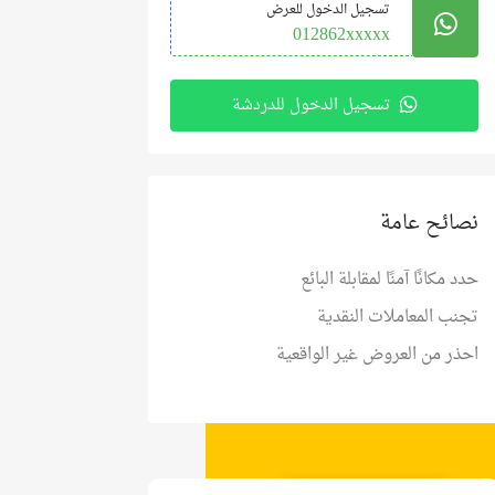
تسجيل الدخول للعرض
012862xxxxx
تسجيل الدخول للدردشة
نصائح عامة
حدد مكانًا آمنًا لمقابلة البائع
تجنب المعاملات النقدية
احذر من العروض غير الواقعية