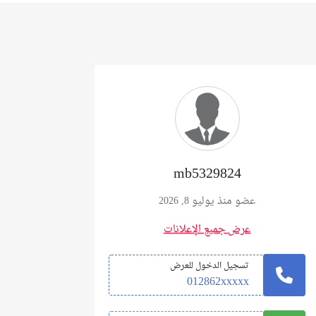
mb5329824
عضو منذ يوليو 8, 2026
عرض جميع الإعلانات
تسجيل الدخول للعرض
012862xxxxx