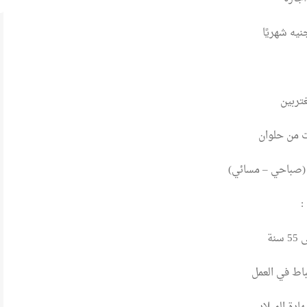
تربين
 من حلوان
(صباحي – مسائي)
:
باط في العمل