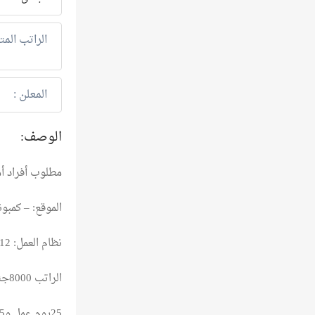
الراتب المت
المعلن :
الوصف:
مطلوب أفراد أم
الموقع: – كمبو
نظام العمل: 12 ساعات يوميًا
الراتب 8000جنية
25يوم عمل و5اجازة