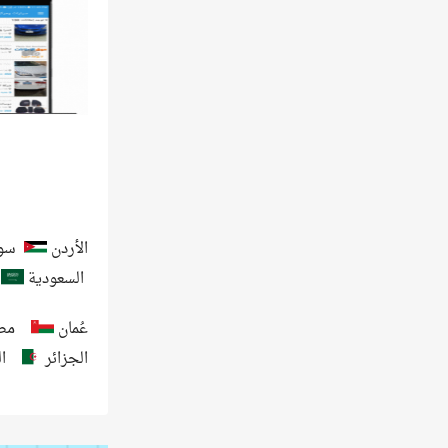
الأردن
سور
السعودية
عُمان
مص
الجزائر
ا