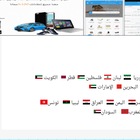
يا
لبنان
فلسطين
قطر
الكويت
البحرين
الإمارات
ر
اليمن
العراق
ليبيا
تونس
لمغرب
السودان