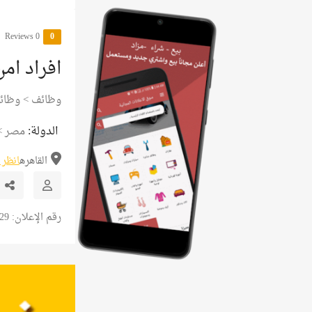
0 Reviews
0
افراد ام
وظائف
>
وظائ
الدولة:
مصر
>
القاهره
انظر 
رقم الإعلان: 21329