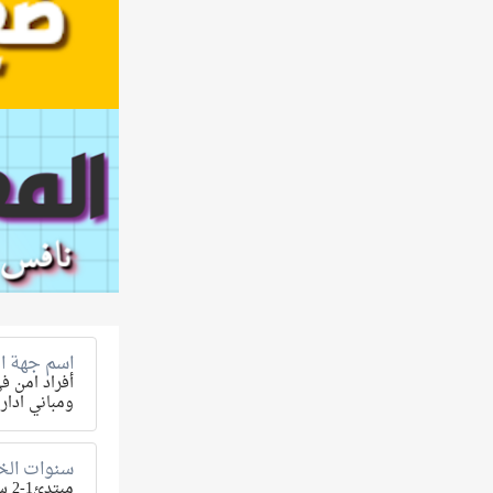
اسم جهة ال
أفراد امن ف
ومباني اداري
سنوات الخب
مبتدئ1-2 سنة