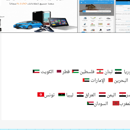
يا
لبنان
فلسطين
قطر
الكويت
البحرين
الإمارات
ر
اليمن
العراق
ليبيا
تونس
لمغرب
السودان