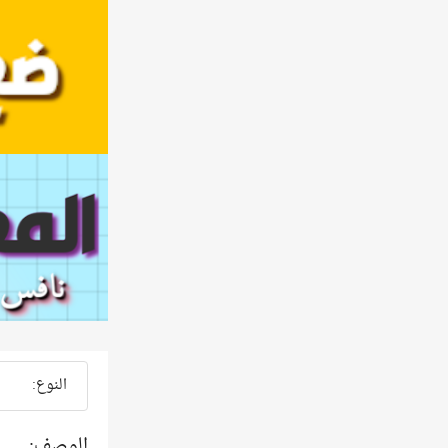
النوع:
الوصف: