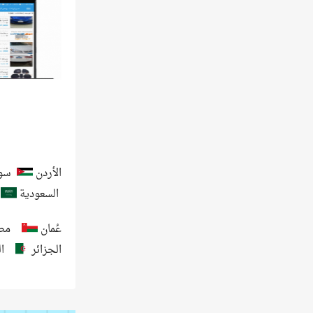
الأردن
سور
السعودية
عُمان
مص
الجزائر
ا