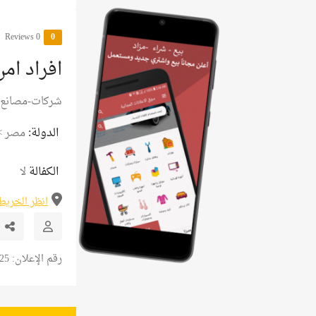
0 Reviews
0
افراد امن
شركات-مصانع
الدولة:
مصر
>
الكفالة
لا
انظر الخريط
رقم الإعلان: 13425