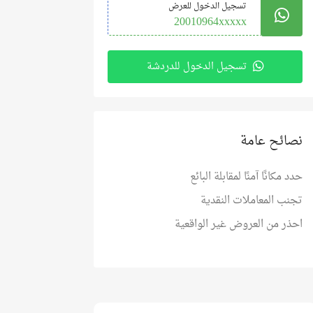
تسجيل الدخول للعرض
20010964xxxxx
تسجيل الدخول للدردشة
نصائح عامة
حدد مكانًا آمنًا لمقابلة البائع
تجنب المعاملات النقدية
احذر من العروض غير الواقعية