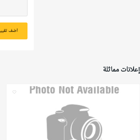
اضف تقيي
إعلانات مماثلة