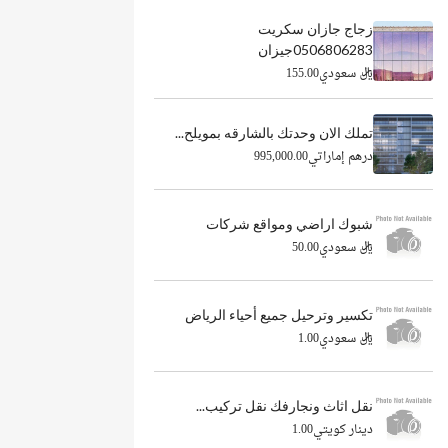
زجاج جازان سكريت
0506806283جيزان
ريال سعودي155.00
تملك الان وحدتك بالشارقه بمويلح...
درهم إماراتي995,000.00
شبوك اراضي ومواقع شركات
ريال سعودي50.00
تكسير وترحيل جميع أحياء الرياض
ريال سعودي1.00
نقل اثاث ونجارفك نقل تركيب...
دينار كويتي1.00