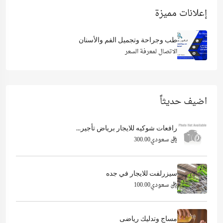
إعلانات مميزة
طب وجراحة وتجميل الفم والأسنان
الاتصال لمعرفة السعر
اضيف حديثاً
رافعات شوكيه للايجار برياض تأجير...
ريال سعودي300.00
سيزرلفت للايجار في جده
ريال سعودي100.00
مساج وتدليك رياضى