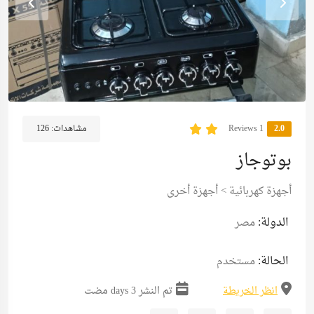
2.0
1 Reviews
مشاهدات:
126
بوتوجاز
أجهزة كهربائية
>
أجهزة أخرى
الدولة:
مصر
الحالة:
مستخدم
انظر الخريطة
تم النشر 3 days مضت