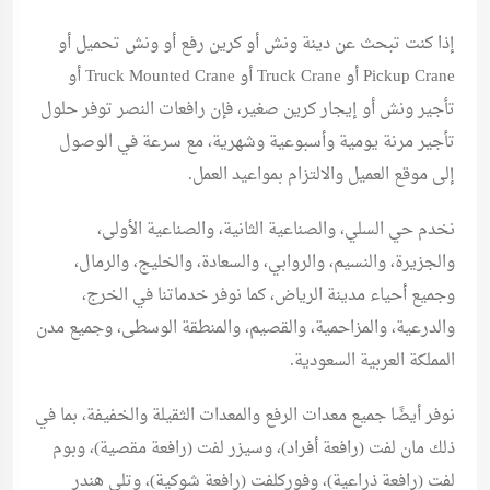
إذا كنت تبحث عن دينة ونش أو كرين رفع أو ونش تحميل أو
Pickup Crane أو Truck Crane أو Truck Mounted Crane أو
تأجير ونش أو إيجار كرين صغير، فإن رافعات النصر توفر حلول
تأجير مرنة يومية وأسبوعية وشهرية، مع سرعة في الوصول
إلى موقع العميل والالتزام بمواعيد العمل.
نخدم حي السلي، والصناعية الثانية، والصناعية الأولى،
والجزيرة، والنسيم، والروابي، والسعادة، والخليج، والرمال،
وجميع أحياء مدينة الرياض، كما نوفر خدماتنا في الخرج،
والدرعية، والمزاحمية، والقصيم، والمنطقة الوسطى، وجميع مدن
المملكة العربية السعودية.
نوفر أيضًا جميع معدات الرفع والمعدات الثقيلة والخفيفة، بما في
ذلك مان لفت (رافعة أفراد)، وسيزر لفت (رافعة مقصية)، وبوم
لفت (رافعة ذراعية)، وفوركلفت (رافعة شوكية)، وتلي هندر