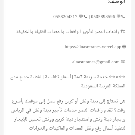
الوصف:
📞💬 0505893596 | 📞💬 0558204317
🏗️ رافعات النصر لتأجير الرافعات والمعدات الثقيلة والخفيفة
🌐 https://alnasrcranes.vercel.app
alnasrcranes@gmail.com
📧
⭐⭐⭐⭐⭐ خدمة سريعة 24/7 | أسعار تنافسية | تغطية جميع مدن
المملكة العربية السعودية
هل تحتاج إلى دينة ونش أو كرين رفع يصل إلى موقعك بأسرع
وقت؟ تقدم رافعات النصر خدمات تأجير دينة ونش في الرياض
وإيجار دينة ونش واستئجار دينة كرين وونش تحميل للإيجار
لتنفيذ أعمال رفع ونقل المعدات والماكينات والخزانات