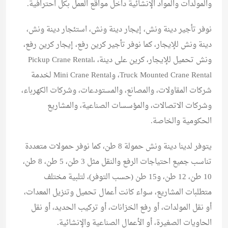
والمولدات والمواد الإنشائية داخل مواقع العمل بكل احترافية.
نوفر تأجير دينة ونش، إيجار دينة ونش، استئجار دينة ونش،
دينة ونش للإيجار، كما نوفر تأجير كرين رفع، إيجار كرين رفع،
ونش تحميل للإيجار، كرين على دينة، Pickup Crane Rental،
Truck Mounted Crane Rental، وMini Crane Rental لخدمة
شركات المقاولات، والمصانع، والمستودعات، وشركات الكهرباء،
وشركات الاتصالات، والمؤسسات الصناعية، والمشاريع
الحكومية والخاصة.
يتوفر لدينا دينة ونش حمولة 8 طن، كما نوفر حمولات متعددة
تناسب جميع احتياجات الرفع والنقل مثل 3 طن، 5 طن، 8 طن،
10 طن، 12 طن، و15 طن (حسب التوفر)، لتلبية مختلف
متطلبات المشاريع، سواء كانت أعمال تحميل وتنزيل المعدات،
أو نقل المولدات، أو رفع الخزانات، أو تركيب الحديد، أو نقل
الحاويات الصغيرة، أو الأعمال الصناعية والإنشائية.