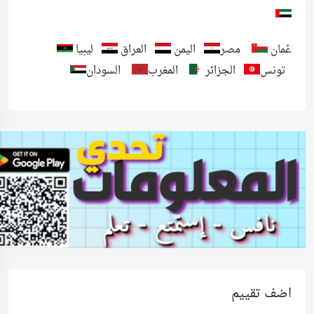
عُمان
مصر
اليمن
العراق
ليبيا
تونس
الجزائر
المغرب
السودان
اضف تقييم