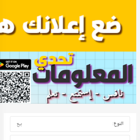
النوع:
بيع