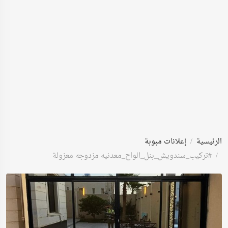
الرئيسية
إعلانات مبوبة
#تركيب_سندويش_بنل_الواح_معدنيه مزدوجه معزولة