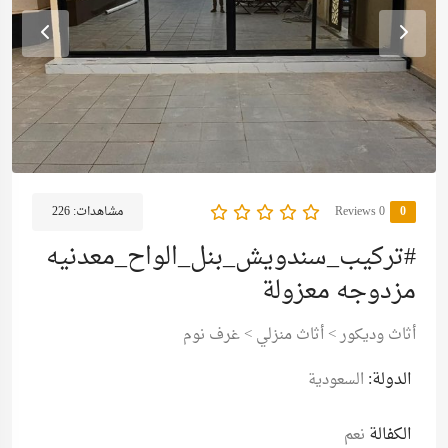
0
0 Reviews
مشاهدات:
226
#تركيب_سندويش_بنل_الواح_معدنيه
مزدوجه معزولة
أثاث وديكور
>
أثاث منزلي
>
غرف نوم
الدولة:
السعودية
الكفالة
نعم