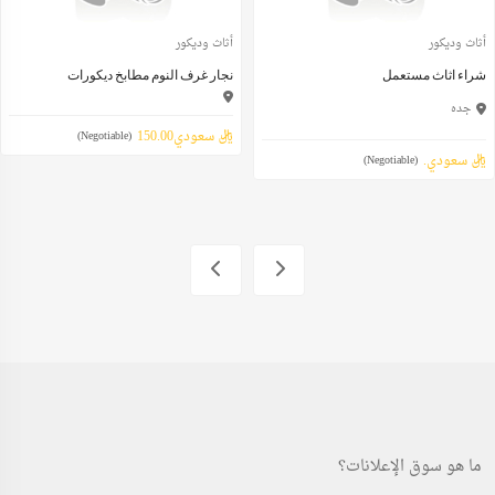
أثاث وديكور
أثاث وديكور
شراء اثاث مستعمل
نجار غرف النوم مطابخ ديكورات
جده
ريال سعودي150.00
(Negotiable)
ريال سعودي.
(Negotiable)
ما هو سوق الإعلانات؟