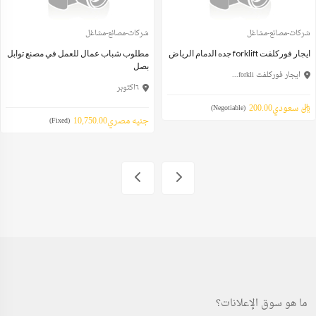
شركات-مصانع-مشاغل
شركات-مصانع-مشاغل
ايجار فوركلفت forklift جده الدمام الرياض
مطلوب شباب عمال للعمل في مصنع توابل
بصل
ايجار فوركلفت forkli...
٦اكتوبر
ريال سعودي200.00
(Negotiable)
جنيه مصري10,750.00
(Fixed)
ما هو سوق الإعلانات؟