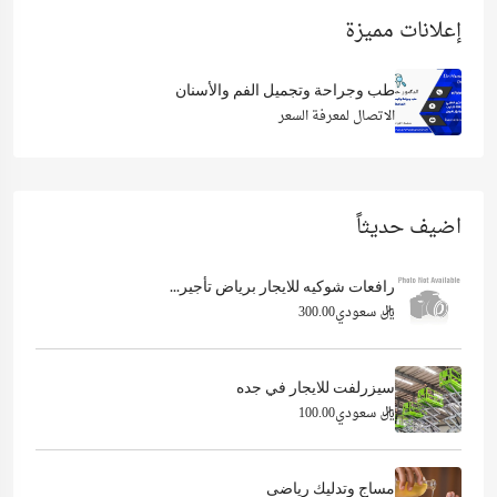
إعلانات مميزة
طب وجراحة وتجميل الفم والأسنان
الاتصال لمعرفة السعر
اضيف حديثاً
رافعات شوكيه للايجار برياض تأجير...
ريال سعودي300.00
سيزرلفت للايجار في جده
ريال سعودي100.00
مساج وتدليك رياضى