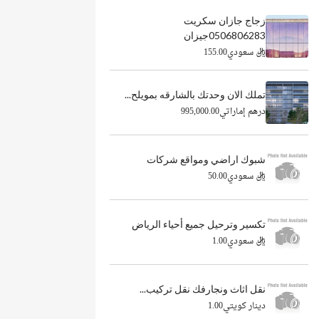
زجاج جازان سكريت
0506806283جيزان
ريال سعودي155.00
تملك الان وحدتك بالشارقه بمويلح...
درهم إماراتي995,000.00
شبوك اراضي ومواقع شركات
ريال سعودي50.00
تكسير وترحيل جميع أحياء الرياض
ريال سعودي1.00
نقل اثاث ونجارفك نقل تركيب...
دينار كويتي1.00