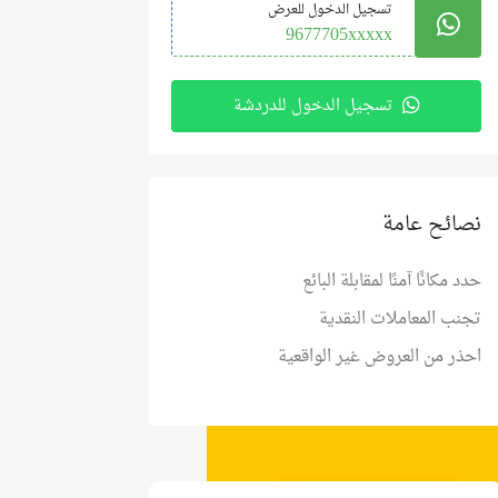
تسجيل الدخول للعرض
9677705xxxxx
تسجيل الدخول للدردشة
نصائح عامة
حدد مكانًا آمنًا لمقابلة البائع
تجنب المعاملات النقدية
احذر من العروض غير الواقعية