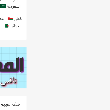
السعودية
عُمان
مص
الجزائر
ا
اضف تقييم