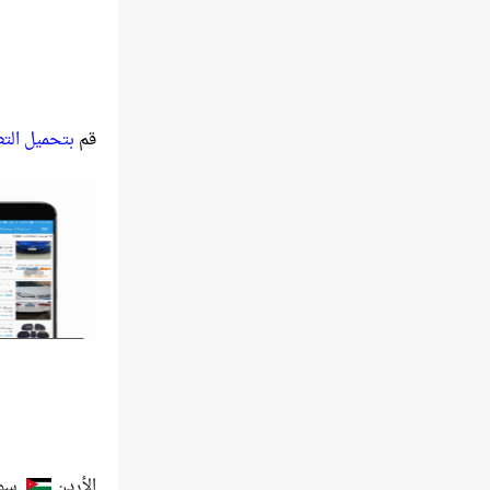
قم
بتحميل الت
الأردن
سور