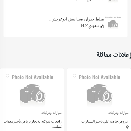
مبلط جيزان صبيا بيش ابوعريش...
ريال سعودي14.00
إعلانات مماثلة
سيارات ومركبات
سيارات ومركبات
عروض خاصه علي تاجير السيارات
رافعات شوكيه للايجار برياض تأجير معدات
ثقيله...