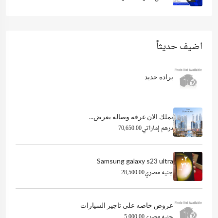
اضيف حديثاً
براده حديد
تملك الان غرفه وصاله بعرض...
درهم إماراتي70,650.00
Samsung galaxy s23 ultra
جنيه مصري28,500.00
عروض خاصه علي تاجير السيارات
جنيه مصري5,000.00