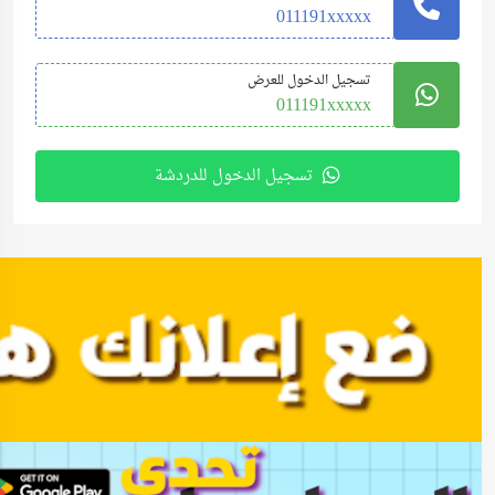
011191xxxxx
تسجيل الدخول للعرض
011191xxxxx
تسجيل الدخول للدردشة