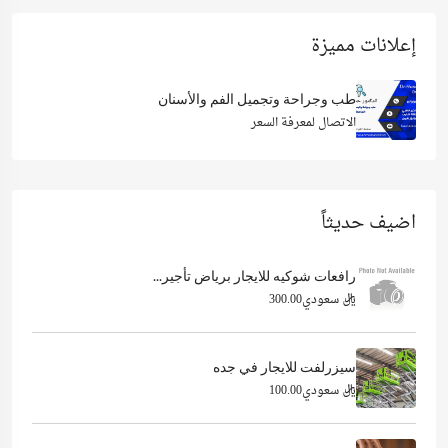
إعلانات مميزة
طب وجراحة وتجميل الفم والأسنان
الاتصال لمعرفة السعر
اضيف حديثاً
رافعات شوكيه للايجار برياض تأجير...
ريال سعودي300.00
سيزرلفت للايجار في جده
ريال سعودي100.00