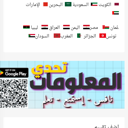
الكويت
السعودية
البحرين
الإمارات
عُمان
مصر
اليمن
العراق
ليبيا
تونس
الجزائر
المغرب
السودان
اضف تقييم