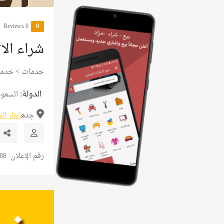
0 Reviews
0
شراء الا
خدمات
>
خدما
الدولة:
السعود
جده
انظر ال
رقم الإعلان: 13788