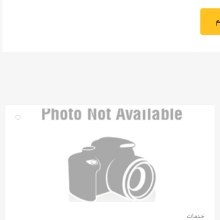
م
خدمات