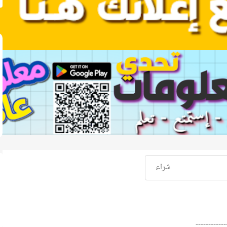
شراء
------------