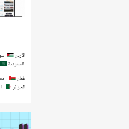
الأردن
سور
السعودية
عُمان
مص
الجزائر
ا