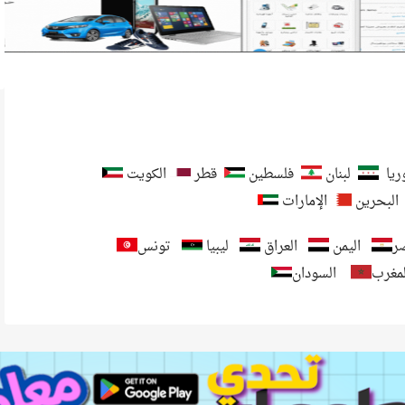
يا
لبنان
فلسطين
قطر
الكويت
البحرين
الإمارات
ر
اليمن
العراق
ليبيا
تونس
لمغرب
السودان