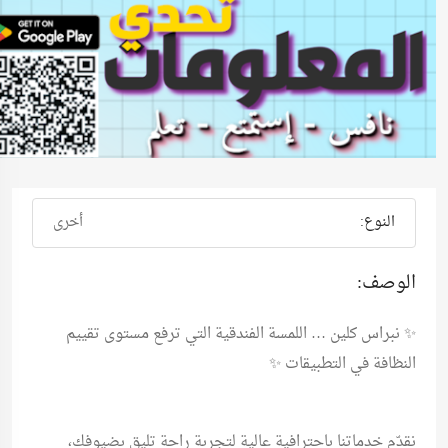
النوع:
أخرى
الوصف:
✨ نبراس كلين … اللمسة الفندقية التي ترفع مستوى تقييم
النظافة في التطبيقات ✨
نقدّم خدماتنا باحترافية عالية لتجربة راحة تليق بضيوفك،