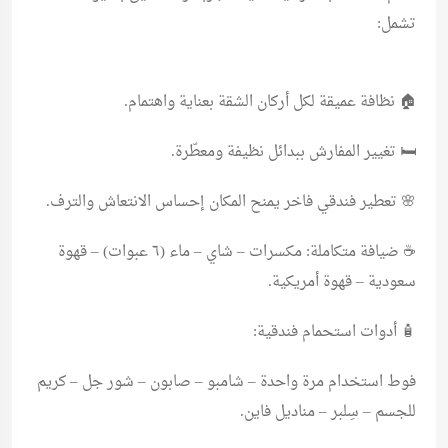
تشمل:
🏠 نظافة عميقة لكل أركان الشقة بعناية واهتمام.
🛏️ تغيير المفارش ببدائل نظيفة ومعطّرة.
🌸 تعطير فندقي فاخر يمنح المكان إحساس الانتعاش والترف.
☕ ضيافة متكاملة: مكسرات – شاي – ماء (٦ عبوات) – قهوة
سعودية – قهوة أمريكية.
🧴 أدوات استحمام فندقية:
فوط استخدام مرة واحدة – شامبو – صابون – شور جل – كريم
للجسم – سِلبر – مناديل فاين.