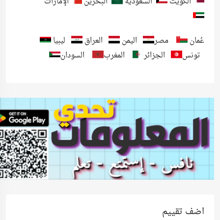
الكويت
السعودية
البحرين
الإمارات
عُمان
مصر
اليمن
العراق
ليبيا
تونس
الجزائر
المغرب
السودان
اضف تقييم