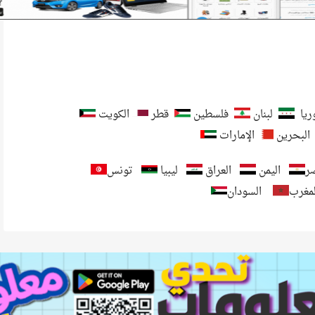
يا
لبنان
فلسطين
قطر
الكويت
البحرين
الإمارات
ر
اليمن
العراق
ليبيا
تونس
لمغرب
السودان