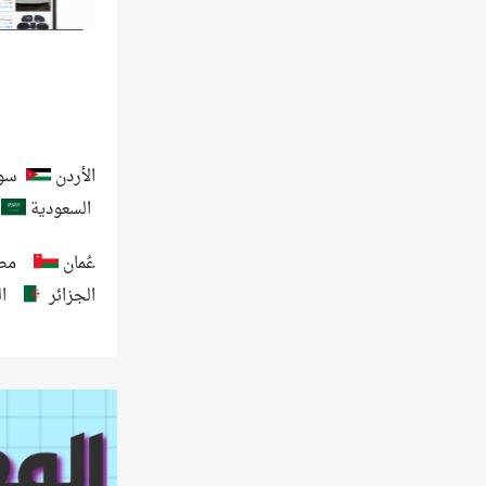
الأردن
سور
السعودية
عُمان
مص
الجزائر
ا