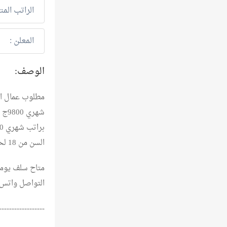
الراتب المت
المعلن :
الوصف:
السن من 18 لحد 50 ونقبل جنسيات
متاح سلف يوميه
التواصل واتس: 206819628
------------------