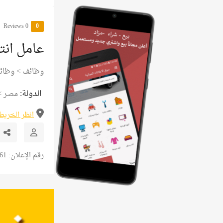
0 Reviews
0
عامل انت
وظائف
>
وظائ
الدولة:
مصر
>
انظر الخريط
رقم الإعلان: 10261