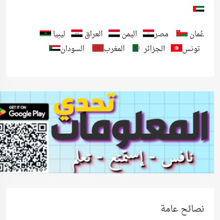
عُمان
مصر
اليمن
العراق
ليبيا
تونس
الجزائر
المغرب
السودان
نصائح عامة