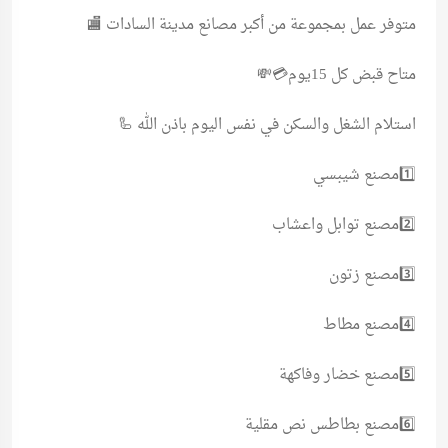
متوفر عمل بمجموعة من أكبر مصانع مدينة السادات 🏬
متاح قبض كل 15يوم💳💸
استلام الشغل والسكن في نفس اليوم باذن الله 🦾
1️⃣مصنع شيبسي
2️⃣مصنع توابل واعشاب
3️⃣مصنع زتون
4️⃣مصنع مطاط
5️⃣مصنع خضار وفاكهة
6️⃣مصنع بطاطس نص مقلية