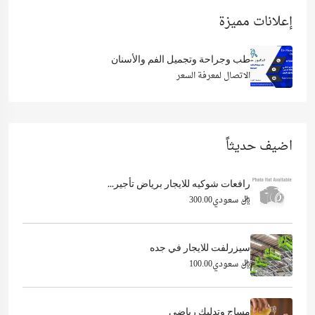
إعلانات مميزة
طب وجراحة وتجميل الفم والأسنان
الاتصال لمعرفة السعر
اضيف حديثاً
رافعات شوكيه للايجار برياض تأجير...
ريال سعودي300.00
سيزرلفت للايجار في جده
ريال سعودي100.00
مساج وتدليك رياضى