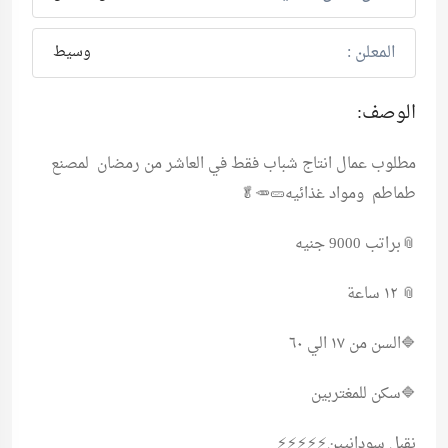
المعلن :
وسيط
الوصف:
مطلوب عمال انتاج شباب فقط في العاشر من رمضان لمصنع
طماطم ومواد غذائيه🥒🥕🥬
📎براتب 9000 جنيه
📎 ١٢ ساعة
🔷السن من ١٧ الي ٦٠
🔷سكن للمغتربين
نقبل سودانيين⚡️⚡️⚡️⚡️⚡️