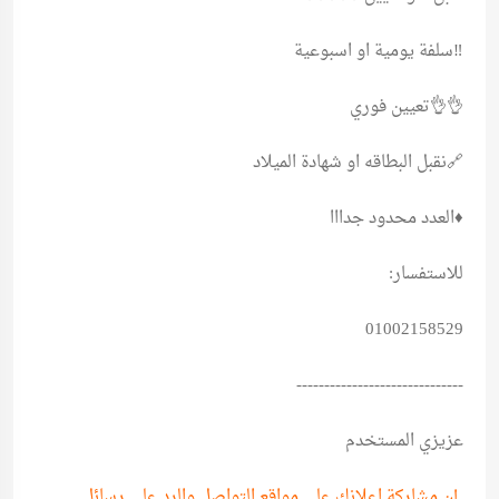
‼️سلفة يومية او اسبوعية
👌👌تعيين فوري
🔗نقبل البطاقه او شهادة الميلاد
♦️العدد محدود جدااا
للاستفسار:
01002158529
------------------------------
عزيزي المستخدم
إن مشاركة اعلانك على مواقع التواصل والرد على رسائل