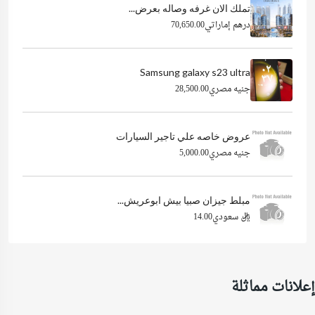
تملك الان غرفه وصاله بعرض...
درهم إماراتي70,650.00
Samsung galaxy s23 ultra
جنيه مصري28,500.00
عروض خاصه علي تاجير السيارات
جنيه مصري5,000.00
مبلط جيزان صبيا بيش ابوعريش...
ريال سعودي14.00
إعلانات مماثلة