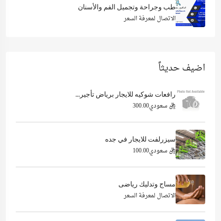
طب وجراحة وتجميل الفم والأسنان
الاتصال لمعرفة السعر
اضيف حديثاً
رافعات شوكيه للايجار برياض تأجير...
ريال سعودي300.00
سيزرلفت للايجار في جده
ريال سعودي100.00
مساج وتدليك رياضى
الاتصال لمعرفة السعر