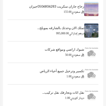
زجاج جازان سكريت 0506806283جيزان
ريال سعودي155.00
تملك الان وحدتك بالشارقه بمويلح...
درهم إماراتي995,000.00
شبوك اراضي ومواقع شركات
ريال سعودي50.00
تكسير وترحيل جميع أحياء الرياض
ريال سعودي1.00
نقل اثاث ونجارفك نقل تركيب...
دينار كويتي1.00