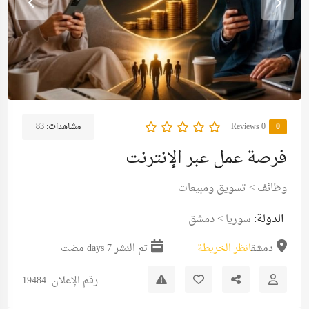
0
0 Reviews
مشاهدات:
83
فرصة عمل عبر الإنترنت
وظائف
>
تسويق ومبيعات
الدولة:
سوريا
>
دمشق
دمشق
انظر الخريطة
تم النشر 7 days مضت
رقم الإعلان: 19484