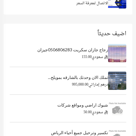
الاتصال لمعرفة السعر
اضيف حديثاً
زجاج جازان سكريت 0506806283جيزان
ريال سعودي155.00
تملك الان وحدتك بالشارقه بمويلح...
درهم إماراتي995,000.00
شبوك اراضي ومواقع شركات
ريال سعودي50.00
تكسير وترحيل جميع أحياء الرياض