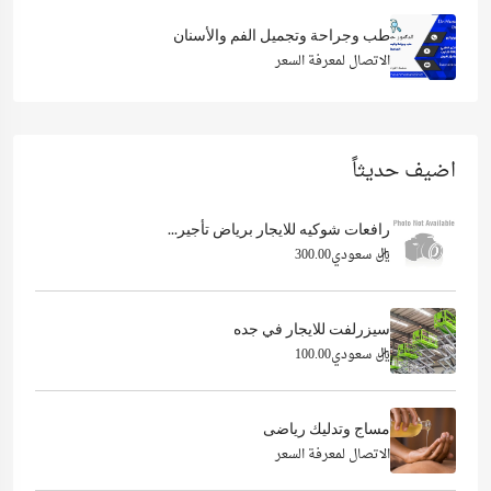
طب وجراحة وتجميل الفم والأسنان
الاتصال لمعرفة السعر
اضيف حديثاً
رافعات شوكيه للايجار برياض تأجير...
ريال سعودي300.00
سيزرلفت للايجار في جده
ريال سعودي100.00
مساج وتدليك رياضى
الاتصال لمعرفة السعر