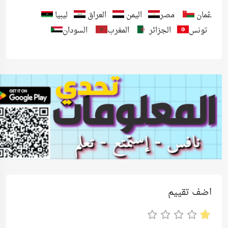
عُمان
مصر
اليمن
العراق
ليبيا
تونس
الجزائر
المغرب
السودان
اضف تقييم