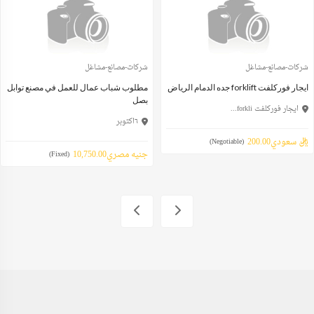
شركات-مصانع-مشاغل
شركات-مصانع-مشاغل
ايجار فوركلفت forklift جده الدمام الرياض
مطلوب شباب عمال للعمل في مصنع توابل
بصل
ايجار فوركلفت forkli...
٦اكتوبر
ريال سعودي200.00
(Negotiable)
جنيه مصري10,750.00
(Fixed)