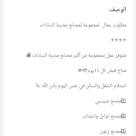
الوصف:
مطلوب عمال لمجموعة لمصانع بمدينة السادات
⚜️⚜️⚜️⚜️
متوفر عمل بمجموعة من أكبر مصانع مدينة السادات 🏬
متاح قبض كل 15يوم💳💸
استلام الشغل والسكن في نفس اليوم باذن الله 🦾
1️⃣مصنع شيبسي
2️⃣مصنع توابل واعشاب
3️⃣مصنع زتون