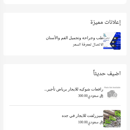
إعلانات مميزة
طب وجراحة وتجميل الفم والأسنان
الاتصال لمعرفة السعر
اضيف حديثاً
رافعات شوكيه للايجار برياض تأجير...
ريال سعودي300.00
سيزرلفت للايجار في جده
ريال سعودي100.00