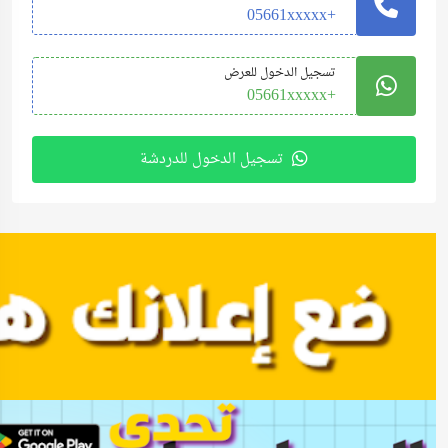
+05661xxxxx
تسجيل الدخول للعرض
+05661xxxxx
تسجيل الدخول للدردشة