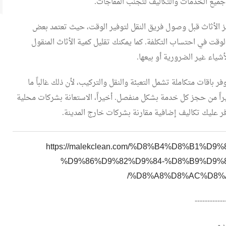
يع الخدمات والتكاليف لتجنب المفاجآت.
هيز الأثاث قبل وصول فريق النقل لتوفير الوقت، حيث تعتمد بعض
وقت في احتساب التكلفة. كما يمكنك تقليل كمية الأثاث المنقول
شياء غير الضرورية أو بيعها.
 باقات متكاملة تشمل التعبئة والنقل والتركيب، لأن ذلك غالباً ما
راً من حجز كل خدمة بشكل منفصل. أخيراً، الاستعانة بشركات محلية
ر عليك تكاليف إضافية مقارنة بشركات خارج المدينة.
https://malekclean.com/%D8%B4%D8%B1%D9
%D9%86%D9%82%D9%84-%D8%B9%D9%
%D8%A8%D8%AC%D8%A
------------