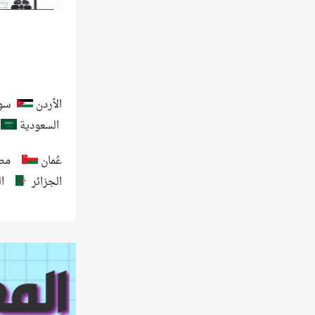
الأردن
سور
السعودية
عُمان
مص
الجزائر
ا