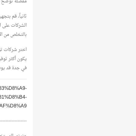
مفصلة توضح جم
ثانياً، قم بتج
الشركات على ال
بالتخلص من الأ
اختر شركات توفر
يكون أكثر توفي
في جدة قد يوف
%83%D8%A9-
81%D8%B4-
F%D8%A9/
------------------