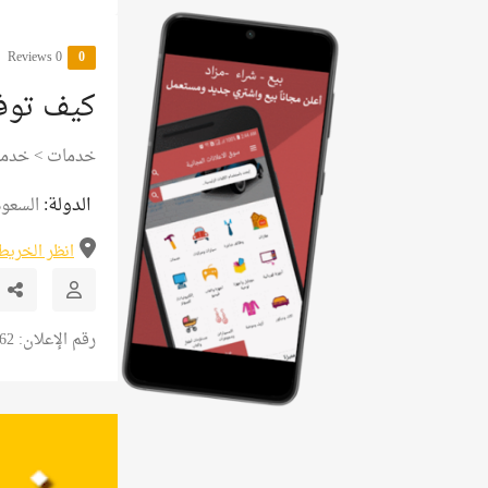
0 Reviews
0
كيف توفر
خدمات
>
خدما
الدولة:
السعود
انظر الخريط
رقم الإعلان: 6462