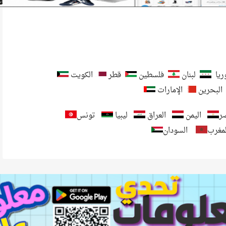
يا
لبنان
فلسطين
قطر
الكويت
البحرين
الإمارات
ر
اليمن
العراق
ليبيا
تونس
لمغرب
السودان