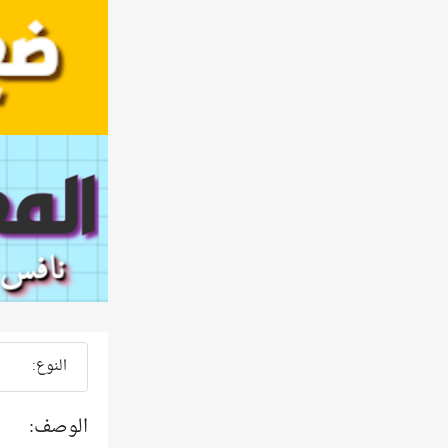
النوع:
الوصف: