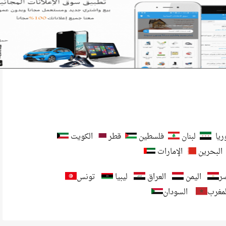
يا
لبنان
فلسطين
قطر
الكويت
البحرين
الإمارات
ر
اليمن
العراق
ليبيا
تونس
لمغرب
السودان