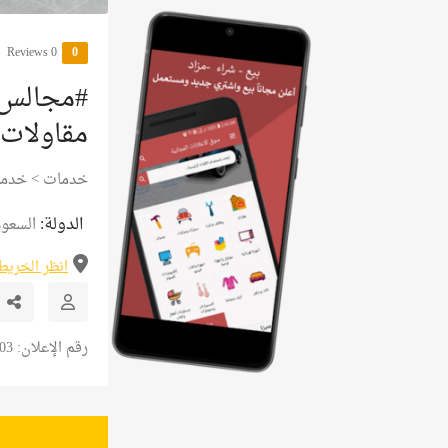
0 Reviews
0
#مجالس_
مقاولات
خدمات
>
خدما
الدولة:
السعود
انظر الخريط
رقم الإعلان: 20903