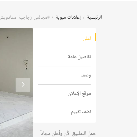
الرئيسية
إعلانات مبوبة
#مجالس_زجاجية_سنادويش_
اعلى
تفاصيل عامة
وصف
موقع الإعلان
اضف تقييم
حمل التطبيق الأن وأعلن مجاناً