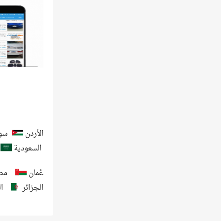
الأردن
سور
السعودية
عُمان
مص
الجزائر
ا