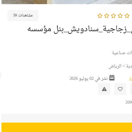
مشاهدات:
59
زجاجية_سنادويش_بنل مؤسسه
ت صناعية
ية
>
الرياض
ة
نشر في 02 يوليو 2026