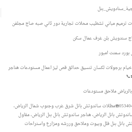
ية_سنادويش_بنل
ت ترميم مباني تشطيب محلات تجارية دور ثاني صبه صاج مجلفن
اج سندويش بلن غرف عمال سكن
بورد سمنت امبور
يام برجولات لكسان تنسيق حدائق قص ليز اعمال مستودعات هناجر
بالرياض ملاحق مستودعات
الرياض،0534044697☎️مظلات ساندوتش بانل شرق غرب وجنوب شمال الرياض،
ندوتش بانل الرياض، هناجر ساندوتش بانل بنل الرياض، مقاول
ش بانل بنل فلل وبيوت وملاحق وررشه ومزارع واستراحات