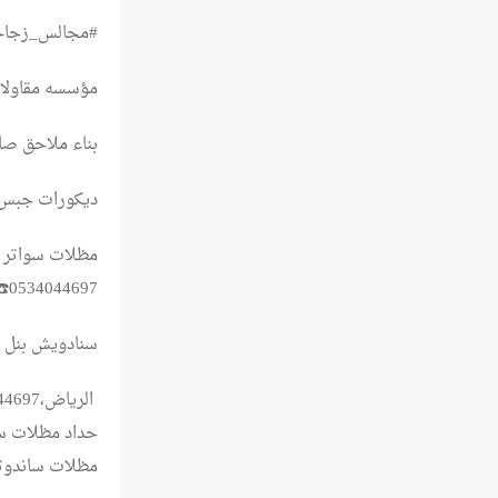
#مجالس_زجاج
مؤسسه مقاولا
بناء ملاحق ص
ديكورات جبس 
مظلات سواتر خ
0534044697☎️📞
سنادويش بنل 
حداد مظلات سا
مظلات ساندوت