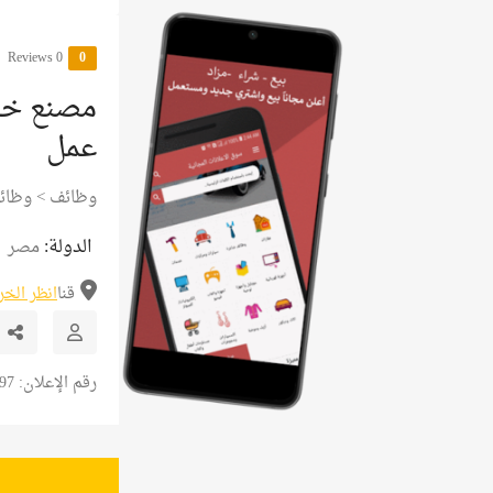
0 Reviews
0
مصنع خضر
عمل
وظائف
>
وظائ
الدولة:
مصر
قنا
انظر الخ
رقم الإعلان: 10897