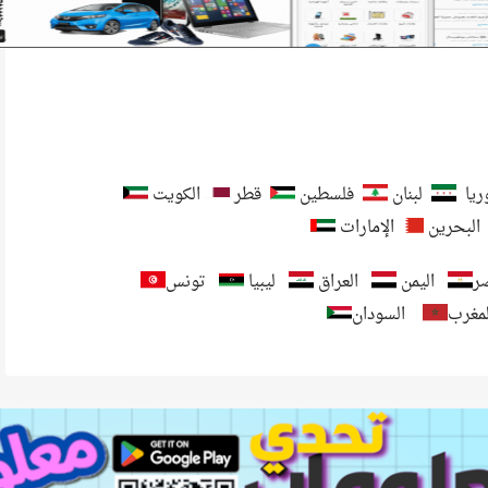
يا
لبنان
فلسطين
قطر
الكويت
البحرين
الإمارات
ر
اليمن
العراق
ليبيا
تونس
لمغرب
السودان