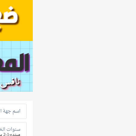
اسم جهة ال
سنوات الخب
مبتدئ1-2 سنة