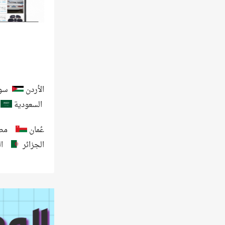
الأردن
سور
السعودية
عُمان
مص
الجزائر
ا