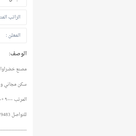
الراتب المت
المعلن :
الوصف:
مصنع خضراوات وفراولة
سكن مجاني وم
المرتب ٩٠٠٠ +١٠٠٠ حافز التقديم بالبطاقة
للتواصل 01093679483 واتس وفون
------------------