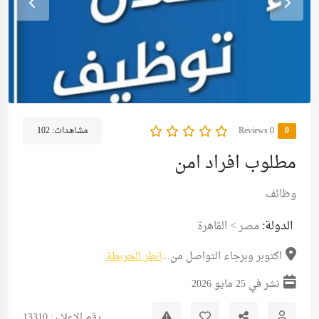
0
0 Reviews
مشاهدات:
102
مطلوب افراد امن
وظائف
الدولة:
مصر
>
القاهرة
اكتوبر وبرجاء التواصل من...
انظر الخريطة
نشر في 25 مايو 2026
رقم الإعلان: 13310