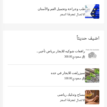
طب وجراحة وتجميل الفم والأسنان
الاتصال لمعرفة السعر
اضيف حديثاً
رافعات شوكيه للايجار برياض تأجير...
ريال سعودي300.00
سيزرلفت للايجار في جده
ريال سعودي100.00
مساج وتدليك رياضى
الاتصال لمعرفة السعر