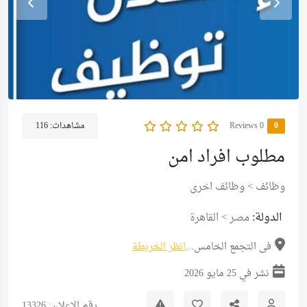
0
0 Reviews
مشاهدات:
116
مطلوب افراد امن
وظائف
>
وظائف اخرى
الدولة:
مصر
>
القاهرة
فى التجمع الخامس...
انظر الخريطة
نشر في 25 مايو 2026
رقم الإعلان: 13326