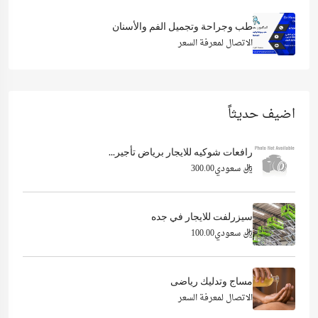
طب وجراحة وتجميل الفم والأسنان
الاتصال لمعرفة السعر
اضيف حديثاً
رافعات شوكيه للايجار برياض تأجير...
ريال سعودي300.00
سيزرلفت للايجار في جده
ريال سعودي100.00
مساج وتدليك رياضى
الاتصال لمعرفة السعر