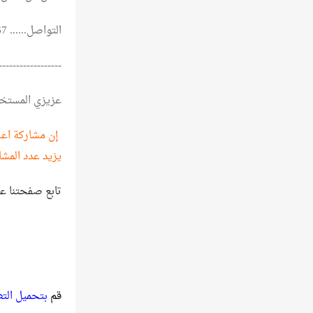
التواصل...... 01148582667
------------------
عزيزي المستخ
إن مشاركة اعلا
يزيد عدد المشا
تابع صفحتنا ع
قم
بتحميل الت