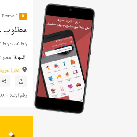
0 Reviews
0
مطلوب عم
وظائف
>
وظائ
الدولة:
مصر
>
انظر الخريط
رقم الإعلان: 21399