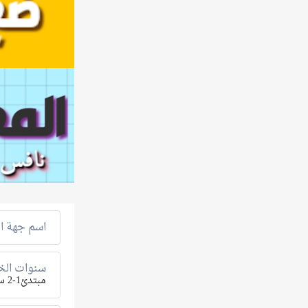
اسم جهة ال
سنوات الخب
مبتدئ1-2 سنة