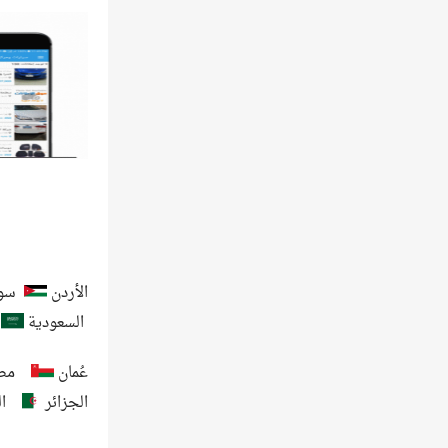
الأردن
سور
السعودية
عُمان
مص
الجزائر
ا