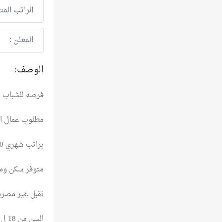
الراتب المت
المعلن :
الوصف:
فرصه للشباب
مطلوب عمال انت
براتب شهري 13.000ج
متوفر سكن ومو
نقبل غير مصري
السن من 18 ل 55