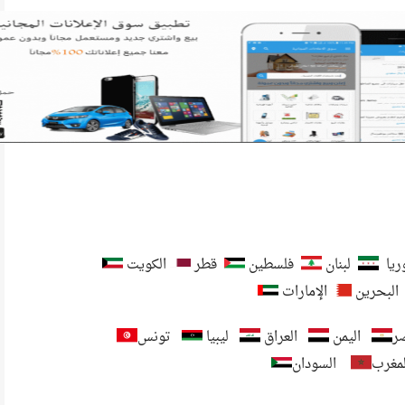
يا
لبنان
فلسطين
قطر
الكويت
البحرين
الإمارات
ر
اليمن
العراق
ليبيا
تونس
لمغرب
السودان