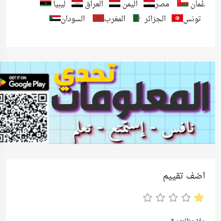
عُمان
مصر
اليمن
العراق
ليبيا
تونس
الجزائر
المغرب
السودان
اضف تقييم