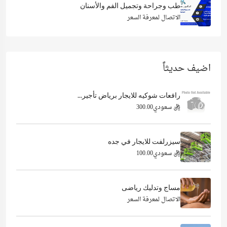
طب وجراحة وتجميل الفم والأسنان
الاتصال لمعرفة السعر
اضيف حديثاً
رافعات شوكيه للايجار برياض تأجير...
ريال سعودي300.00
سيزرلفت للايجار في جده
ريال سعودي100.00
مساج وتدليك رياضى
الاتصال لمعرفة السعر