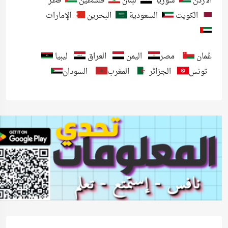
الأردن
سوريا
لبنان
فلسطين
قطر
الكويت
السعودية
البحرين
الإمارات
عُمان
مصر
اليمن
العراق
ليبيا
تونس
الجزائر
المغرب
السودان