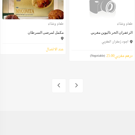
طعام وغذاء
طعام وغذاء
الزعفران الحر تاليوين مغربي
مكمل لمرضى السرطان
اجود زعفران المغربي
عند الاتصال
درهم مغربي25.00
(Negotiable)