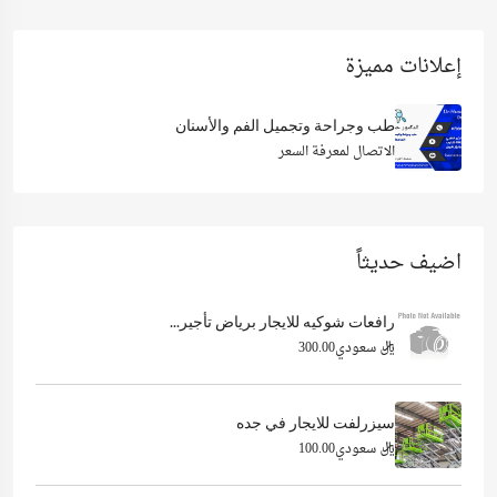
إعلانات مميزة
طب وجراحة وتجميل الفم والأسنان
الاتصال لمعرفة السعر
اضيف حديثاً
رافعات شوكيه للايجار برياض تأجير...
ريال سعودي300.00
سيزرلفت للايجار في جده
ريال سعودي100.00