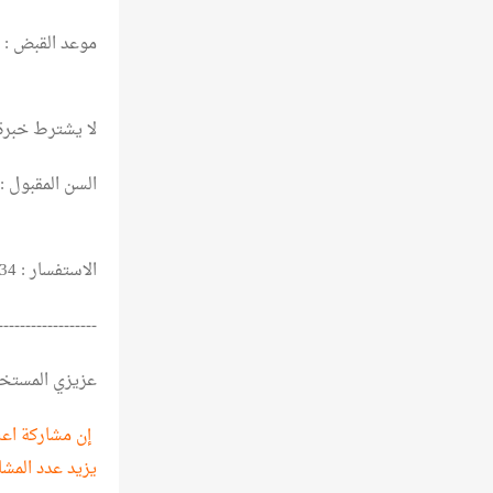
موعد القبض : من يوم 
لا يشترط خبرة
السن المقبول : من 20 سنه الـ
الاستفسار : 01111600334
------------------
عزيزي المستخ
إن مشاركة اعلا
يزيد عدد المشا