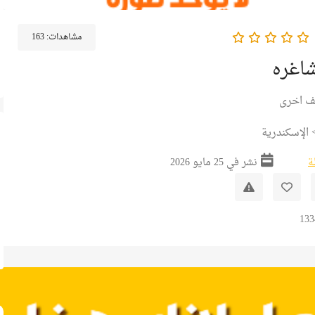
مشاهدات:
163
اغره
ف اخرى
الإسكندرية
ة
نشر في 25 مايو 2026