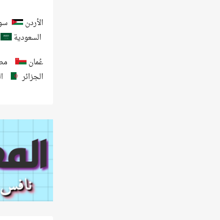
الأردن
سور
السعودية
عُمان
مص
الجزائر
ا