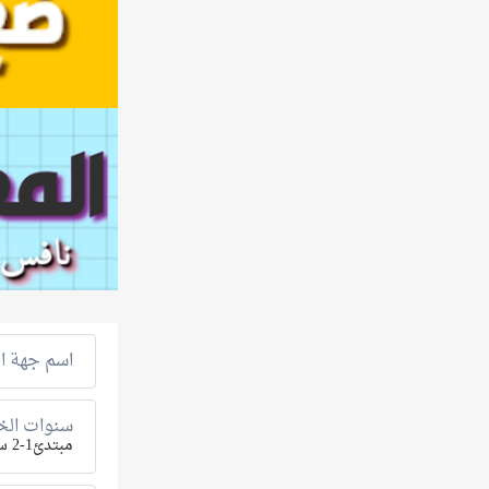
اسم جهة ال
سنوات الخب
مبتدئ1-2 سنة