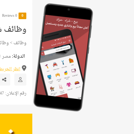
0 Reviews
0
وظائف ش
وظائف
>
وظائ
الدولة:
مصر
>
انظر الخريط
رقم الإعلان: 13347