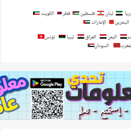
يا
لبنان
فلسطين
قطر
الكويت
البحرين
الإمارات
ر
اليمن
العراق
ليبيا
تونس
لمغرب
السودان