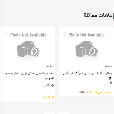
إعلانات مماثلة
وظائف
وظائف
مطلوب أفراد أمن إداري فوراً 📍أفراد أمن
مطلوب للعمل بشكل فوري عامل بمصنع
🏠...
اندومي
6أكتوبر
جنيه مصري8,800.00
(Fixed)
9,500.00