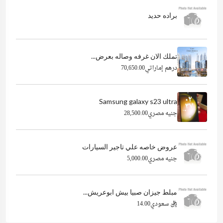
براده حديد
تملك الان غرفه وصاله بعرض...
درهم إماراتي70,650.00
Samsung galaxy s23 ultra
جنيه مصري28,500.00
عروض خاصه علي تاجير السيارات
جنيه مصري5,000.00
مبلط جيزان صبيا بيش ابوعريش...
ريال سعودي14.00