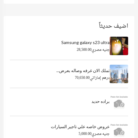
اضيف حديثاً
Samsung galaxy s23 ultra
جنيه مصري28,500.00
تملك الان غرفه وصاله بعرض...
درهم إماراتي70,650.00
براده حديد
عروض خاصه علي تاجير السيارات
جنيه مصري5,000.00