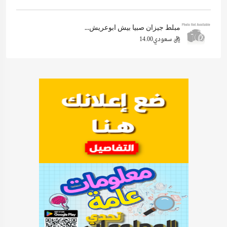
مبلط جيزان صبيا بيش ابوعريش...
ريال سعودي14.00