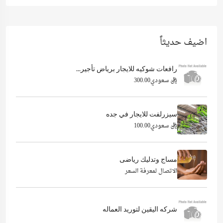
اضيف حديثاً
رافعات شوكيه للايجار برياض تأجير...
ريال سعودي300.00
سيزرلفت للايجار في جده
ريال سعودي100.00
مساج وتدليك رياضى
الاتصال لمعرفة السعر
شركه اليقين لتوريد العماله