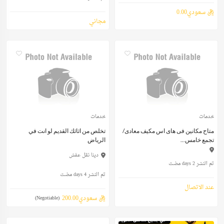
ريال سعودي0.00
مجاني
خدمات
خدمات
متاح مكانين فى هاى اس مكيف معادى/
تخلص من اثاثك القديم لو انت في
تجمع خامس...
الرياض
دينا نقل عفش
تم النشر 2 days مضت
تم النشر 4 days مضت
عند الاتصال
ريال سعودي200.00
(Negotiable)