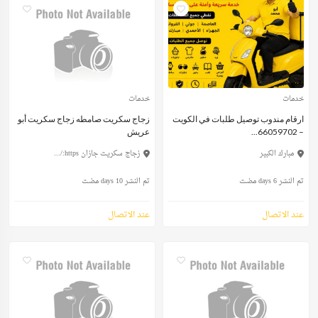
خدمات
خدمات
ارقام مندوب توصيل طلبات في الكويت
زجاج سكريت صامطه زجاج سكريت أبو
– 66059702...
عريش
مبارك الكبير
زجاج سكريت جازان https:/...
تم النشر 6 days مضت
تم النشر 10 days مضت
عند الاتصال
عند الاتصال