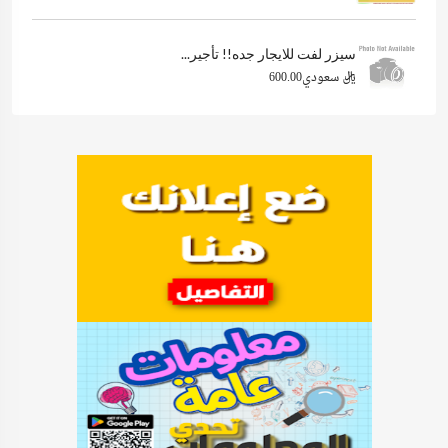
سيزر لفت للايجار جده!! تأجير...
ريال سعودي600.00