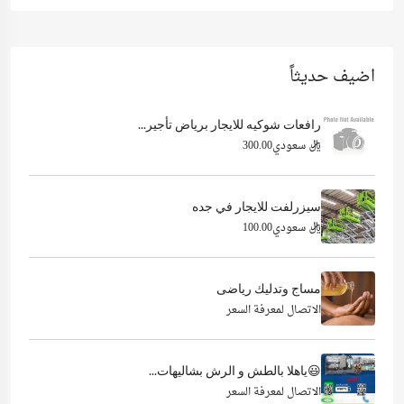
اضيف حديثاً
رافعات شوكيه للايجار برياض تأجير...
ريال سعودي300.00
سيزرلفت للايجار في جده
ريال سعودي100.00
مساج وتدليك رياضى
الاتصال لمعرفة السعر
😃ياهلا بالطش و الرش بشاليهات...
الاتصال لمعرفة السعر