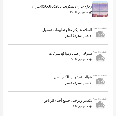
زجاج جازان سكريت 0506806283جيزان
ريال سعودي155.00
السلام عليكم متاح تطبيقات توصيل
الاتصال لمعرفة السعر
شبوك اراضي ومواقع شركات
ريال سعودي50.00
شبااب تم تجديد الكميه من...
الاتصال لمعرفة السعر
تكسير وترحيل جميع أحياء الرياض
ريال سعودي1.00