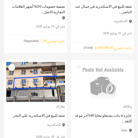
شقه للبيع في الاسكندريه في جمال عبد
تصفية خصومات 50% أشهر العلامات
الناصر...
التجارية الاصل...
الاسكندريه
نشر في 19 يوليو 2026
نشر في 21 يوليو 2026
جنيه مصري1.00
(Negotiable)
جنيه مصري4,400,000.00
(Fixed)
وظائف
عقارات
عايزه 6 بنات يشتغلو معايا HR آخر موعد
شقه للبيع في الاسكندريه علي البحر
للتقد...
الاسكندريه
طنطا
نشر في 19 يوليو 2026