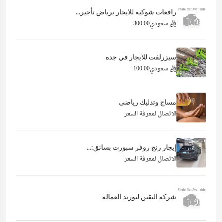
رافعات شوكيه للايجار برياض تأجير...
ريال سعودي300.00
سيزرلفت للايجار في جده
ريال سعودي100.00
مساج وتدليك رياضى
الاتصال لمعرفة السعر
إيجار رنج روفر سبورت بسائق:...
الاتصال لمعرفة السعر
شركه اليقين لتوريد العماله