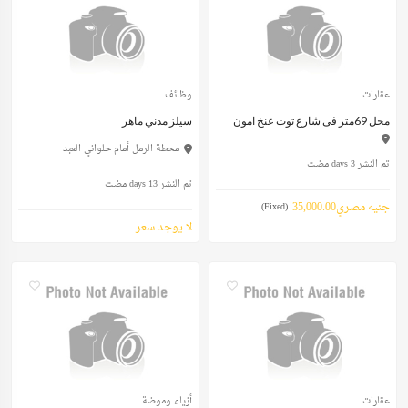
عقارات
وظائف
محل 69متر فى شارع توت عنخ امون
سيلز مدني ماهر
محطة الرمل أمام حلواني العبد
تم النشر 3 days مضت
تم النشر 13 days مضت
جنيه مصري35,000.00
(Fixed)
لا يوجد سعر
عقارات
أزياء وموضة