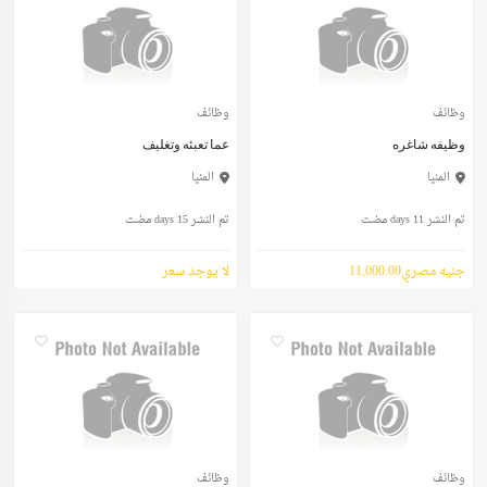
وظائف
وظائف
وظيفه شاغره
عما تعبئه وتغليف
المنيا
المنيا
تم النشر 11 days مضت
تم النشر 15 days مضت
جنيه مصري11,000.00
لا يوجد سعر
وظائف
وظائف