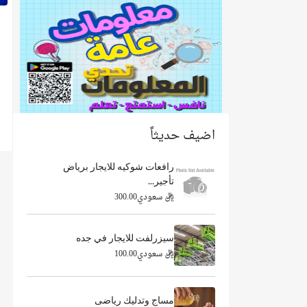
اضيف حديثاً
رافعات شوكيه للايجار برياض
تأجير...
ريال سعودي300.00
سيزرلفت للايجار في جده
ريال سعودي100.00
مساج وتدليك رياضى