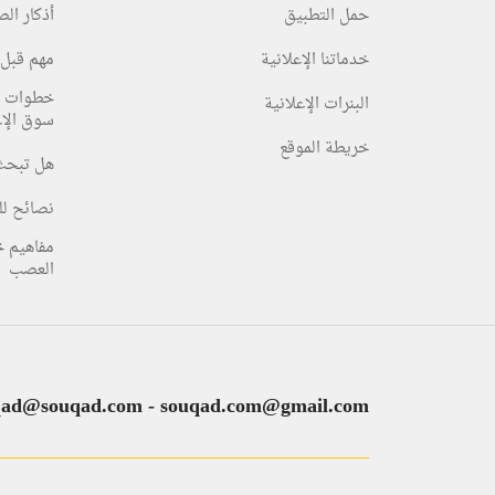
حمل التطبيق
أذكار ال
خدماتنا الإعلانية
مهم قبل 
خطوات ا
البنرات الإعلانية
سوق الإع
خريطة الموقع
هل تبحث
نصائح لل
مفاهيم 
العصب
qad@souqad.com
-
souqad.com@gmail.com