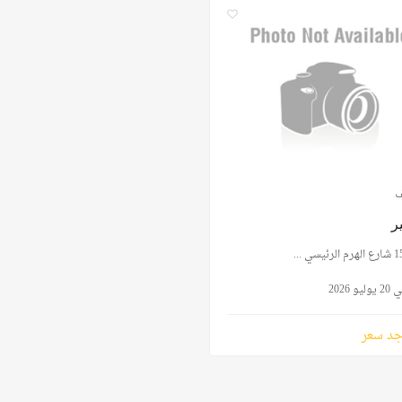
ف
ر
م الرئيسي ...
و 2026
جد سعر