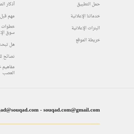
حمل التطبيق
أذكار ال
خدماتنا الإعلانية
مهم قبل 
خطوات ا
البنرات الإعلانية
سوق الإع
خريطة الموقع
هل تبحث
نصائح لل
مفاهيم 
العصب
qad@souqad.com
-
souqad.com@gmail.com