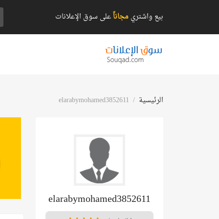
بيع واشتري
مجاناً
على سوق الإعلانات
الرئيسية
elarabymohamed3852611
elarabymohamed3852611