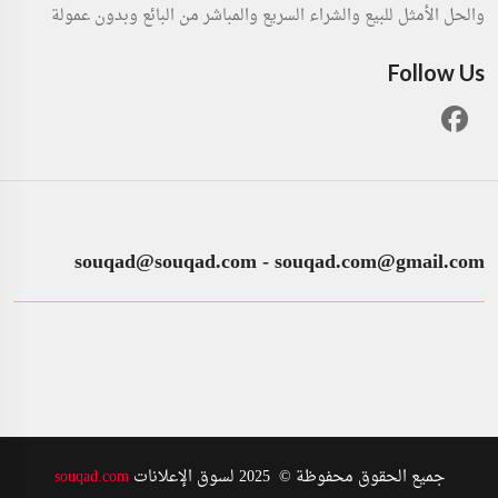
والحل الأمثل للبيع والشراء السريع والمباشر من البائع وبدون عمولة
Follow Us
souqad@souqad.com
-
souqad.com@gmail.com
جميع الحقوق محفوظة © 2025 لسوق الإعلانات
souqad.com